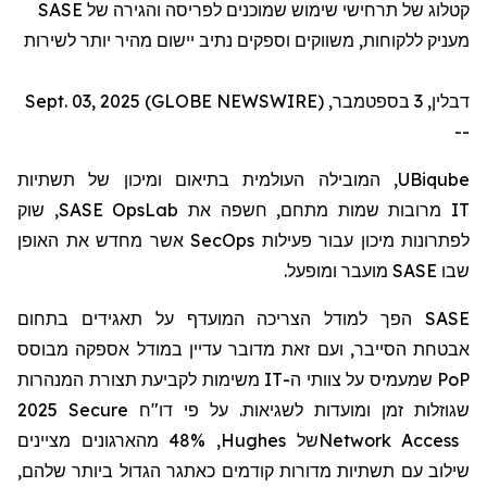
SASE
קטלוג של תרחישי שימוש שמוכנים לפריסה והגירה של
מעניק ללקוחות, משווקים וספקים נתיב יישום מהיר יותר לשירות
דבלין, 3 בספטמבר, Sept. 03, 2025 (GLOBE NEWSWIRE)
--
, המובילה העולמית בתיאום ומיכון של תשתיות
UBiqube
, שוק
SASE OpsLab
מרובות שמות מתחם, חשפה את
IT
אשר מחדש את האופן
SecOps
לפתרונות מיכון עבור פעילות
מועבר ומופעל.
SASE
שבו
הפך למודל הצריכה המועדף על תאגידים בתחום
SASE
אבטחת הסייבר, ועם זאת מדובר עדיין במודל אספקה
מבוסס
משימות לקביעת תצורת המנהרות
IT
שמעמיס על צוותי ה-
PoP
2025 Secure
דו"ח
שגוזלות זמן ומועדות לשגיאות. על פי
, 48% מהארגונים מציינים
Hughes
של
Network Access
שילוב עם תשתיות מדורות קודמים כאתגר הגדול ביותר שלהם,