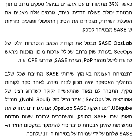
כאשר 39% מתמודדים עם אתגרים בניהול ספקים מרובים תוך
הבטחת יכולת פעולה הדדית. ביחד, גורמים אלה מאטים את
הפעלת השירות, מגבירים את הסיכון התפעולי ופוגעים בזריזות
מבטיחה לספק.
SASE
ש-
מבטל את נקודות הכאב הנסתרות הללו של
SASE OpsLab
בעזרת שוק נרחב שכולל ערכות מיכון מוכנות מראש
SecOps
ועוד.
CPE
, שדרוגי
SASE
, הגירת
PoP
שנועדו לייעל מנהור
"הצמיחה העצומה באימוץ שירותי SASE מחייבת שכל שלב
בתהליך האספקה יהיה מכוון לקנה מידה. לאחר סקר לקוחות
מקיף, התברר לנו מאוד שהתעשייה זקוקה לשדרוג רציני של
, מנכ"ל
)
Nabil Souli
(
סולי
", אמר נביל
SecOps
אוטומציה של
, אנו מגדירים מחדש את
OpsLab
. "עם השקת SASE
UBiqube
האופן שבו SASE מסופק, ומשחררים עבורם שעות הנדסה
ממשימות שאינן אבטחת סייבר כדי להתמקד
במקסום
החזר ה-
SASE שלהם על ידי שמירה על בטיחות ה-IT שלהם".