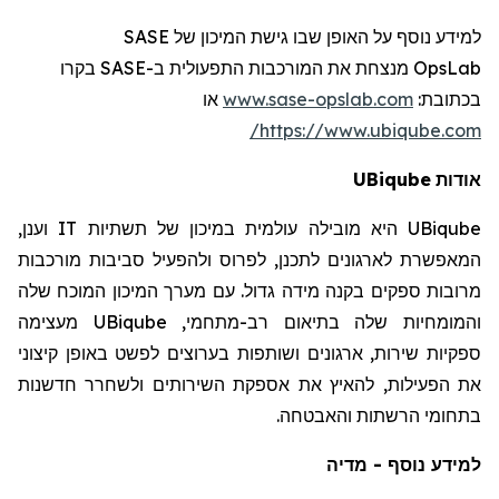
SASE
למידע נוסף על האופן שבו גישת המיכון של
רו
בק
SASE
מנצחת את המורכבות התפעולית ב-
OpsLab
או
www.sase-opslab.com
:
בכתובת
https://www.ubiqube.com/
UBiqube
אודות
וענן,
IT
היא מובילה עולמית במיכון של תשתיות
UBiqube
המאפשרת לארגונים לתכנן, לפרוס ולהפעיל סביבות מורכבות
מרובות ספקים בקנה מידה גדול. עם מערך המיכון המוכח שלה
מעצימה
UBiqube
והמומחיות שלה בתיאום רב-מתחמי,
ספקיות שירות, ארגונים ושותפות בערוצים לפשט באופן קיצוני
את הפעילות, להאיץ את אספקת השירותים ולשחרר חדשנות
בתחומי הרשתות והאבטחה.
למידע נוסף - מדיה