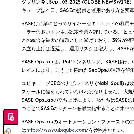
ダブリン発 , Sept. 03, 2025 (GLOBE 
キューブは本日、SASEの提供と運用のあり方を変革す
SASEは企業にとってサイバーセキュリティの利用モ
エラーの多いトンネル設定作業を課している。 ヒューズ 
との統合を最大の課題として挙げており、39%が相
の立ち上げは遅延し、運用リスクは増大し、SASE
SASE OpsLabは、PoPトンネリング、SAS
レイスにより、こうした隠れたSecOpsの課題を解
ユビキューブCEOのナビル・スリ (Nabil So
スケールに備えられていなければなりません。 大規
SASE OpsLabの立ち上げにより、私たちはSA
つことでSASEのリターンを最大化することに集中
SASE OpsLabのオートメーション・ファース
は
https://www.ubiqube.com/
を参照されたい。