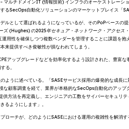
NEWSWIRE) -- マルチドメインIT (情報技術) インフラのオ
るSecOps自動化ソリューションのマーケットプレイス「SASE
デルとして選ばれるようになっているが、そのPoPベースの提供
(Hughes) の
2025年セキュア・ネットワーク・アクセス
互運用性を確保しつつ複数ベンダーを管理することに課題を抱
が本来提供すべき俊敏性が損なわれてしまう。
E移行、CPEアップグレードなどを効率化するよう設計された、
消する。
uli) は次のように述べている。「SASEサービス採用の爆発的な
模な顧客調査を経て、業界が本格的なSecOps自動化のアッ
SEの提供方法を再定義し、エンジニアの工数をサイバーセキュリティ
できるようにします」。
トのアプローチが、どのようにSASEにおける運用の複雑性を解消