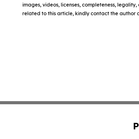
images, videos, licenses, completeness, legality, o
related to this article, kindly contact the author
P