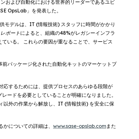
ーケストレーションおよび自動化における世界的リーダーであるユビ
 OpsLab」を発表した。
モデルは、IT (情報技術) スタッフに時間がかかり
・レポート
によると、組織の48%がレガシーインフラ
えている。 これらの要因が重なることで、サービス
豊富な事前パッケージ化された自動化キットのマーケットプ
成長に対応するためには、提供プロセスのあらゆる段階が
プグレードを必要としていることが明確になりました。
以外の作業から解放し、IT (情報技術) を安全に保
するかについての詳細は、
www.sase-opslab.com
また