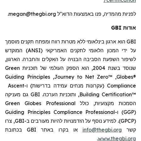
megan@thegbi.org.
באמצעות הדוא"ל
, פנו
מהמדיה
לפניות
אודות GBI
הוא ארגון בינלאומי ללא מטרות רווח ומפתח תקנים מוסמך
GBI
) המוקדש
ANSI
על ידי המכון הלאומי לתקנים האמריקאי (
לשיפור השפעת הסביבה הבנויה על האקלים והחברה. הארגון,
Green
שנוסד בשנת 2004, הוא הספק העולמי של תוכניות
Guiding Principles
,
Journey to Net Zero™
,
Globes®
Ascent
(עקרונות מנחים עמידה בדרישות) ו-
Compliance
GBI גם מעניקה
, ותוכניות הערכה.
Building Certification™
Green Globes Professional
כולל
הסמכות מקצועיות,
Guiding Principles Compliance Professional
ו-
(GGP)
, צרו
GBI
. למידע נוסף על הזדמנויות להיות מעורבים ב-
(GPCP)
או בקרו באתר GBI בכתובת
info@thegbi.org
קשר
.
www.thegbi.org