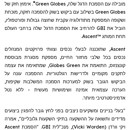
®
. אימוץ חזק של
Green Globes
מובילה עם הסמכת הדגל שלה,
בשילוב עם ביקוש בשוק להסמכה חזקה, מוכחת
Green Globes
ושקופה המספקת מתודולוגיה עקבית שחוצה גבולות ופורטפוליו,
להרחיב את הסמכת הדגל שלה ברחבי העולם
GBI
הוביל את
.
Ascent™
תחת המותג
לבעלי נכסים וצוותי פרויקטים המנהלים
נה
, שתוכנ
Ascent
נכסים בכל שלבי מחזור החיים, מספק
ת
מסגרת מבוססת
את עצמה
שמתאימה
,
Globes
Green
קונצנזוס, התואמת את
לתקנים מקומיים ולדרישות רגולטוריות
. ההסמכה
עונה על
הביקוש הגובר בשוק למערכות הסמכה המשלבות שקיפות,
הערכה עצמאית אמינה ושימושיות מעשית - ללא נטל
.
אדמיניסטרטיבי מיותר
"בעלי בניינים ומשקיעים ניצבים בפני לחץ גובר להפגין ביצועים
מדידים ותשואה על ההשקעה בתיקי השקעות גלובליים", אמרה
Ascent
. "הסמכת
GBI
, מנכ"לית
)
Vicki Worden
(
ויקי וורדן