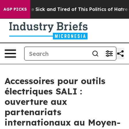
e Are Sick and Tired of This Politics of Hatred”
The St
AGP PICKS
Accessoires pour outils
électriques SALI :
ouverture aux
partenariats
internationaux au Moyen-