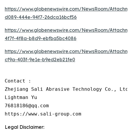
https://www.globenewswire.com/NewsRoom/Attachme
d089-444e-94f7-26dca16bcf56
https://www.globenewswire.com/NewsRoom/Attachm
4f7f-4f8a-b8d9-ebfba5bc4086
https://www.globenewswire.com/NewsRoom/Attachm
cf9a-403f-9e1e-b9ed2eb21fe0
Contact :

Zhejiang Sali Abrasive Technology Co., Ltd

Lightman Yu

76818186@qq.com

https://www.sali-group.com
Legal Disclaimer: