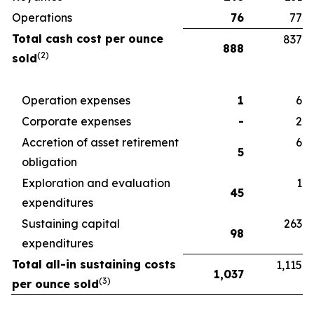
Operations
76
77
Total cash cost per ounce
837
888
(2)
sold
Operation expenses
1
6
Corporate expenses
-
2
Accretion of asset retirement
6
5
obligation
Exploration and evaluation
1
45
expenditures
Sustaining capital
263
98
expenditures
Total all-in sustaining costs
1,115
1,037
(3)
per ounce sold