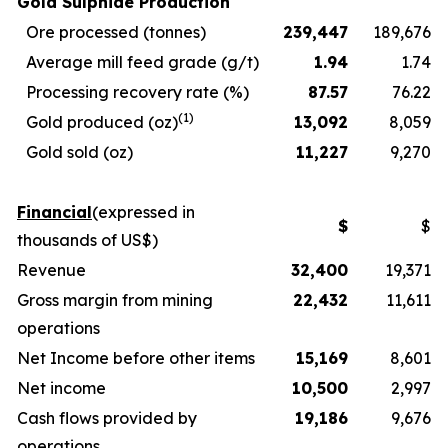
Gold Sulphide Production
Ore processed (tonnes)
239,447
189,676
Average mill feed grade (g/t)
1.94
1.74
Processing recovery rate (%)
87.57
76.22
(1)
Gold produced (oz)
13,092
8,059
Gold sold (oz)
11,227
9,270
Financial
(expressed in
$
$
thousands of US$)
Revenue
32,400
19,371
Gross margin from mining
22,432
11,611
operations
Net Income before other items
15,169
8,601
Net income
10,500
2,997
Cash flows provided by
19,186
9,676
operations